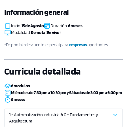
Información general
Inicio:
15 de Agosto
Duración:
6 meses
Modalidad:
Remota (En vivo)
*Disponible descuento especial para
empresas
aportantes.
Curricula detallada
6 modulos
Miércoles de 7:30 pm a 10:30 pm y Sábados de 3:00 pm a 6:00 pm
6 meses
1 - Automatización Industrial 4.0 - Fundamentos y
Arquitectura