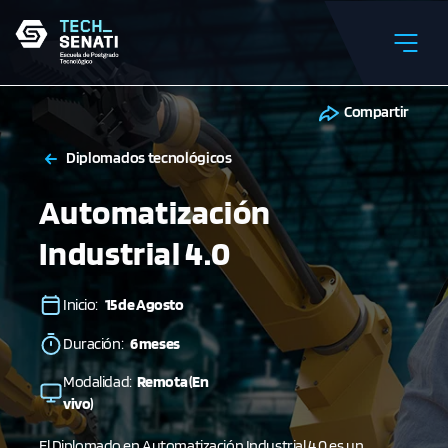
Compartir
Diplomados tecnológicos
Automatización
Industrial 4.0
Inicio:
15 de Agosto
Duración:
6 meses
Modalidad:
Remota (En
vivo)
El Diplomado en Automatización Industrial 4.0 es un