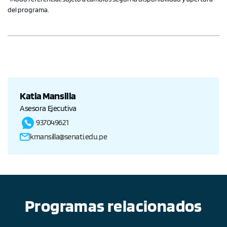
del programa.
Katia Mansilla
Asesora Ejecutiva
937049621
kmansilla@senati.edu.pe
Programas relacionados