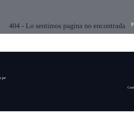
404 - Lo sentimos pagina no encontrada
P
u.pe
Confo