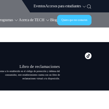
Accesos para estudiantes
Eventos
rogramas
Acerca de TECH
Blog
Quiero que me contacten
Libro de reclamaciones
rme a lo establecido en el código de protección y defensa del
consumidor, este establecimiento cuenta con un libro de
reclamaciones virtual a tu disposición.