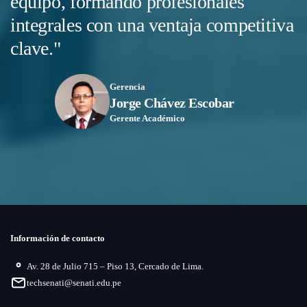
equipo, formando profesionales
c
integrales con una ventaja competitiva
p
clave."
e
Gerencia
Jorge Chávez Escobar
Gerente Académico
Información de contacto
Av. 28 de Julio 715 – Piso 13, Cercado de Lima.
techsenati@senati.edu.pe