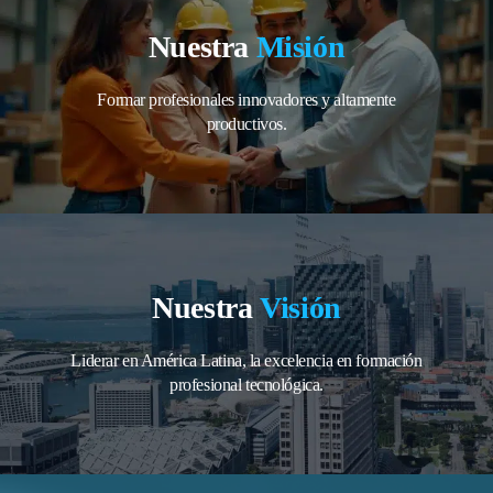
Nuestra
Misión
Formar profesionales innovadores y altamente
productivos.
Nuestra
Visión
Liderar en América Latina, la excelencia en formación
profesional tecnológica.