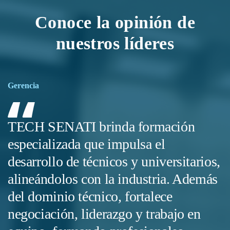
Conoce la opinión de
nuestros líderes
Gerencia
G
TECH SENATI brinda formación
T
especializada que impulsa el
a
desarrollo de técnicos y universitarios,
p
alineándolos con la industria. Además
h
del dominio técnico, fortalece
e
negociación, liderazgo y trabajo en
u