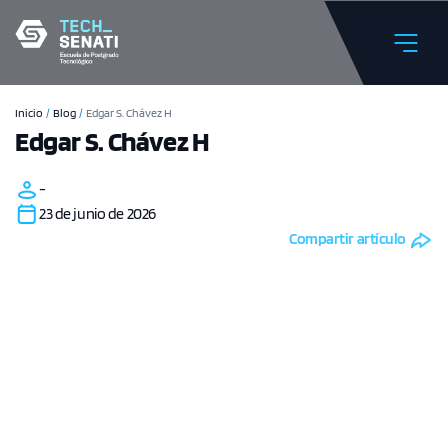
Inicio
/
Blog
/
Edgar S. Chávez H
Edgar S. Chávez H
-
23 de junio de 2026
Compartir artículo