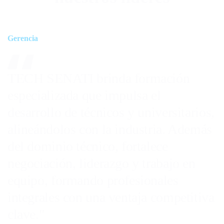
Gerencia
G
TECH SENATI brinda formación
T
especializada que impulsa el
a
desarrollo de técnicos y universitarios,
p
alineándolos con la industria. Además
h
del dominio técnico, fortalece
e
negociación, liderazgo y trabajo en
u
equipo, formando profesionales
c
integrales con una ventaja competitiva
p
clave."
e